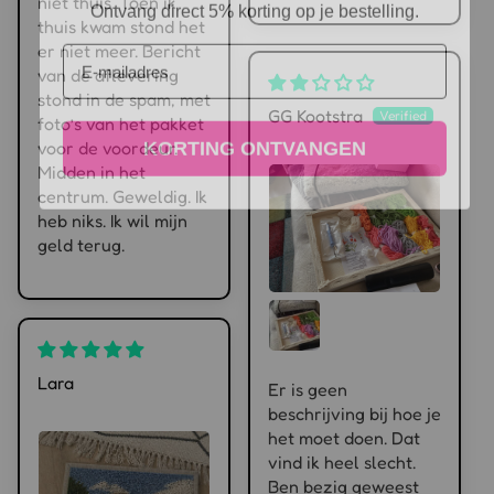
niet thuis. Toen ik
thuis kwam stond het
Email
er niet meer. Bericht
van de aflevering
stond in de spam, met
GG Kootstra
foto’s van het pakket
KORTING ONTVANGEN
voor de voordeur.
Midden in het
centrum. Geweldig. Ik
heb niks. Ik wil mijn
geld terug.
Lara
Er is geen
beschrijving bij hoe je
het moet doen. Dat
vind ik heel slecht.
Ben bezig geweest