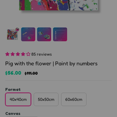
85 reviews
Pig with the flower | Paint by numbers
$56.00
$111.00
Format
40x40cm
50x50cm
60x60cm
Canvas