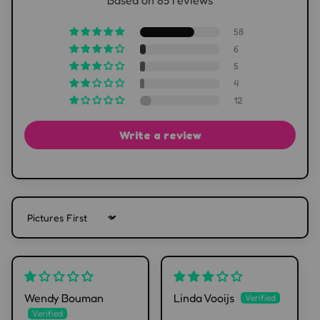
Based on 85 reviews
58
6
5
4
12
Write a review
Sort by
Wendy Bouman
Linda Vooijs