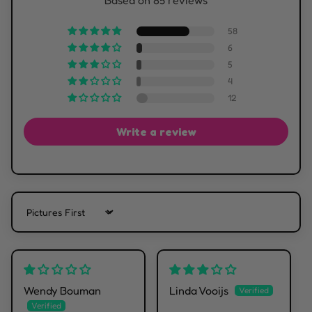
Based on 85 reviews
58
6
5
4
12
Write a review
Sort by
Wendy Bouman
Linda Vooijs