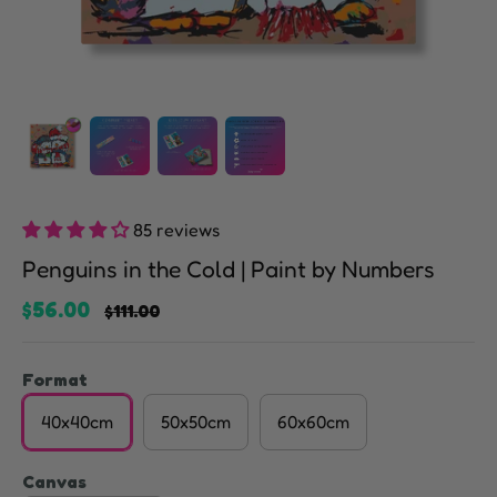
85 reviews
Penguins in the Cold | Paint by Numbers
$56.00
$111.00
Format
40x40cm
50x50cm
60x60cm
Canvas