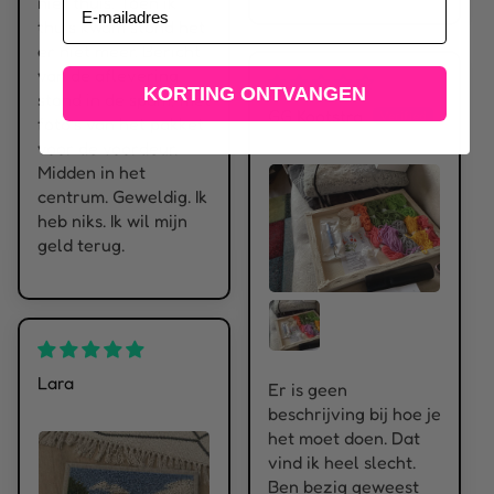
niet thuis. Toen ik
thuis kwam stond het
er niet meer. Bericht
van de aflevering
KORTING ONTVANGEN
stond in de spam, met
GG Kootstra
foto’s van het pakket
voor de voordeur.
Midden in het
centrum. Geweldig. Ik
heb niks. Ik wil mijn
geld terug.
Lara
Er is geen
beschrijving bij hoe je
het moet doen. Dat
vind ik heel slecht.
Ben bezig geweest